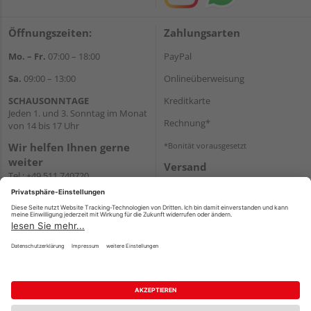
Öffnungszeiten:
Zahlungsarten
Mo. – Fr.
07:00 – 18:00
PayPal
Sa.
09:00 – 13:00
Onlineüberweisung
SCHAUSONNTAGE
Kreditkarte
Jeden 1. und 3. Sonntag im Monat
Rechnung*
von 14 bis 17 Uhr
Wir helfen Ihnen gerne
*Bonität vorausgesetzt
weiter
Versand
Tel.:
+49 511 740720
Versandkosten
E-Mail:
shop@holzland-
stoellger.de
WhatsApp
Impressum
AGB
Widerruf
Datenschutz
Reservierungsbedingungen
Vertrag widerrufen