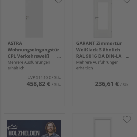
ASTRA
GARANT Zimmertür
Wohnungseingangstür
Weißlack S ähnlich
CPL Verkehrsweiß
RAL 9016 DA DIN-LA
ähnlich 9016 KK3 SSK1
Mehrere Ausführungen
Vollspan "STANDARD"
Mehrere Ausführungen
erhältlich
erhältlich
Bodendichtung
UVP
514,10 €
/ Stk.
458,82 €
236,61 €
/ Stk.
/ Stk.