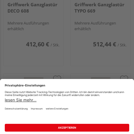
Griffwerk Ganzglastür
Griffwerk Ganzglastür
DECO 608
TYPO 669
Mehrere Ausführungen
Mehrere Ausführungen
erhältlich
erhältlich
412,60 €
512,44 €
/ Stk.
/ Stk.
Griffwerk Ganzglastür
Griffwerk Ganzglastür
TYPO 689
DECO 583