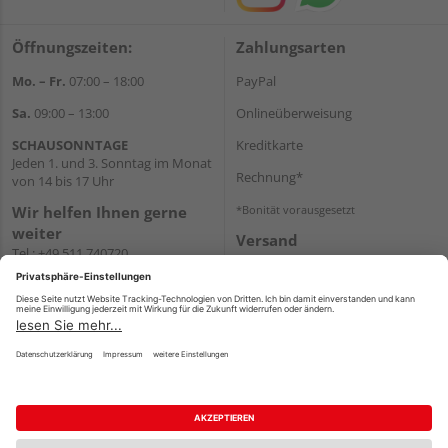
Öffnungszeiten:
Zahlungsarten
Mo. – Fr.
07:00 – 18:00
PayPal
Sa.
09:00 – 13:00
Onlineüberweisung
SCHAUSONNTAGE
Kreditkarte
Jeden 1. und 3. Sonntag im Monat
Rechnung*
von 14 bis 17 Uhr
Wir helfen Ihnen gerne
*Bonität vorausgesetzt
weiter
Versand
Tel.:
+49 511 740720
Versandkosten
E-Mail:
shop@holzland-
stoellger.de
WhatsApp
Impressum
AGB
Widerruf
Datenschutz
Reservierungsbedingungen
Vertrag widerrufen