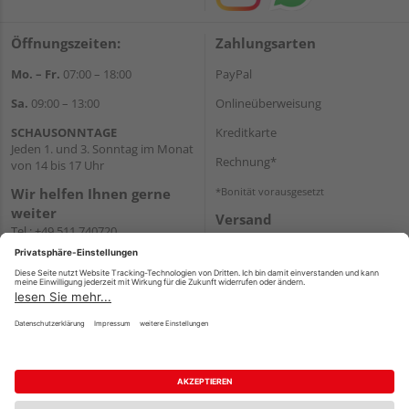
Öffnungszeiten:
Zahlungsarten
Mo. – Fr.
07:00 – 18:00
PayPal
Sa.
09:00 – 13:00
Onlineüberweisung
SCHAUSONNTAGE
Kreditkarte
Jeden 1. und 3. Sonntag im Monat
Rechnung*
von 14 bis 17 Uhr
Wir helfen Ihnen gerne
*Bonität vorausgesetzt
weiter
Versand
Tel.:
+49 511 740720
Versandkosten
E-Mail:
shop@holzland-
stoellger.de
WhatsApp
Impressum
AGB
Widerruf
Datenschutz
Reservierungsbedingungen
Vertrag widerrufen