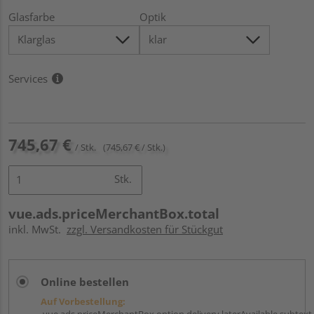
Glasfarbe
Optik
Services
745,67 €
/ Stk.
(745,67 € / Stk.)
Stk.
vue.ads.priceMerchantBox.total
inkl. MwSt.
zzgl. Versandkosten für Stückgut
Online bestellen
Auf Vorbestellung:
vue.ads.priceMerchantBox.option.delivery.laterAvailable.subtext