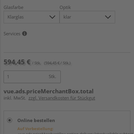
Glasfarbe
Optik
Services
594,45 €
/ Stk.
(594,45 € / Stk.)
Stk.
vue.ads.priceMerchantBox.total
inkl. MwSt.
zzgl. Versandkosten für Stückgut
Online bestellen
Auf Vorbestellung:
vue.ads.priceMerchantBox.option.delivery.laterAvailable.subtext