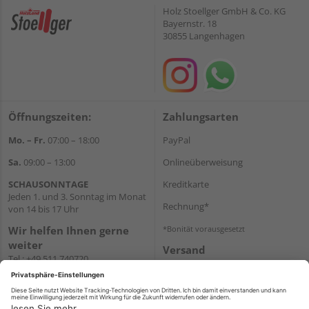
Holz Stoellger GmbH & Co. KG
Bayernstr. 18
30855 Langenhagen
Öffnungszeiten:
Zahlungsarten
Mo. – Fr.
07:00 – 18:00
PayPal
Sa.
09:00 – 13:00
Onlineüberweisung
SCHAUSONNTAGE
Kreditkarte
Jeden 1. und 3. Sonntag im Monat
Rechnung*
von 14 bis 17 Uhr
Wir helfen Ihnen gerne
*Bonität vorausgesetzt
weiter
Versand
Tel.:
+49 511 740720
Versandkosten
E-Mail:
shop@holzland-
stoellger.de
WhatsApp