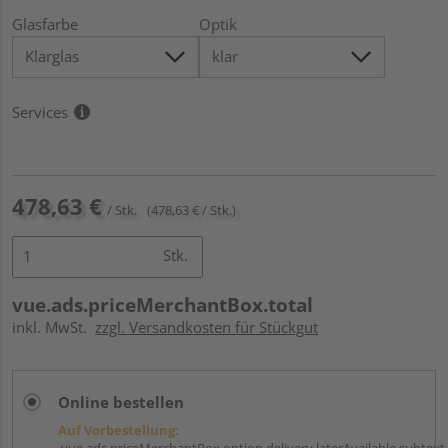
Glasfarbe
Optik
Services
478,63 €
/ Stk.
(478,63 € / Stk.)
Stk.
vue.ads.priceMerchantBox.total
inkl. MwSt.
zzgl. Versandkosten für Stückgut
Online bestellen
Auf Vorbestellung:
vue.ads.priceMerchantBox.option.delivery.laterAvailable.subtext