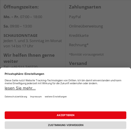
Öffnungszeiten:
Zahlungsarten
Mo. – Fr.
07:00 – 18:00
PayPal
Sa.
09:00 – 13:00
Onlineüberweisung
SCHAUSONNTAGE
Kreditkarte
Jeden 1. und 3. Sonntag im Monat
Rechnung*
von 14 bis 17 Uhr
Wir helfen Ihnen gerne
*Bonität vorausgesetzt
weiter
Versand
Tel.:
+49 511 740720
Versandkosten
E-Mail:
shop@holzland-
stoellger.de
WhatsApp
Impressum
AGB
Widerruf
Datenschutz
Reservierungsbedingungen
Vertrag widerrufen