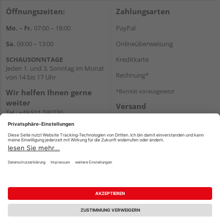
Öffnungszeiten:
Zahlungsarten
Mo. – Fr.
07:00 – 18:00
PayPal
Sa.
09:00 – 13:00
Onlineüberweisung
SCHAUSONNTAGE
Kreditkarte
Jeden 1. und 3. Sonntag im Monat
Rechnung*
von 14 bis 17 Uhr
Wir helfen Ihnen gerne
*Bonität vorausgesetzt
weiter
Versand
Tel.:
+49 511 740720
Versandkosten
E-Mail:
shop@holzland-
stoellger.de
WhatsApp
Impressum
AGB
Widerruf
Datenschutz
Reservierungsbedingungen
Vertrag widerrufen