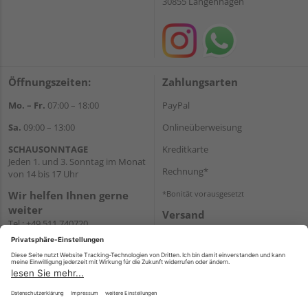
30855 Langenhagen
Öffnungszeiten:
Zahlungsarten
Mo. – Fr.
07:00 – 18:00
PayPal
Sa.
09:00 – 13:00
Onlineüberweisung
SCHAUSONNTAGE
Kreditkarte
Jeden 1. und 3. Sonntag im Monat
Rechnung*
von 14 bis 17 Uhr
Wir helfen Ihnen gerne
*Bonität vorausgesetzt
weiter
Versand
Tel.:
+49 511 740720
Versandkosten
E-Mail:
shop@holzland-
stoellger.de
WhatsApp