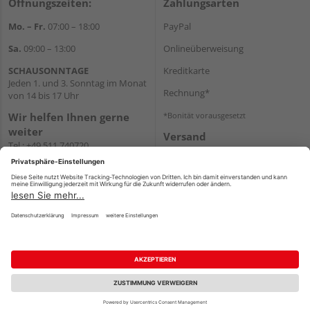
Öffnungszeiten:
Zahlungsarten
Mo. – Fr.
07:00 – 18:00
PayPal
Sa.
09:00 – 13:00
Onlineüberweisung
SCHAUSONNTAGE
Kreditkarte
Jeden 1. und 3. Sonntag im Monat
Rechnung*
von 14 bis 17 Uhr
Wir helfen Ihnen gerne
*Bonität vorausgesetzt
weiter
Versand
Tel.:
+49 511 740720
Versandkosten
E-Mail:
shop@holzland-
stoellger.de
WhatsApp
Impressum
AGB
Widerruf
Datenschutz
Reservierungsbedingungen
Vertrag widerrufen
©
HolzLand GmbH