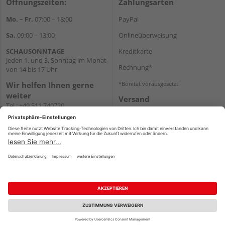
Öffnungszeiten:
Zahlungsarten
Mo. – Fr.
07:00 – 18:00
PayPal
Sa.
09:00 – 13:00
Onlineüberweisung
SCHAUSONNTAGE
Kreditkarte
Jeden 1. und 3. Sonntag im Monat
Rechnung*
von 14 bis 17 Uhr
Wir helfen Ihnen gerne
*Bonität vorausgesetzt
weiter
Versand
Tel.:
+49 511 740720
Versandkosten
E-Mail:
shop@holzland-
stoellger.de
WhatsApp
Impressum
AGB
Widerruf
Datenschutz
Reservierungsbedingungen
Vertrag widerrufen
©
HolzLand GmbH