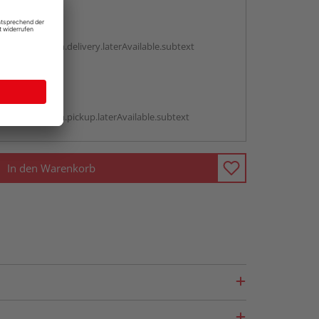
en
g:
antBox.option.delivery.laterAvailable.subtext
abholen
g:
antBox.option.pickup.laterAvailable.subtext
In den Warenkorb