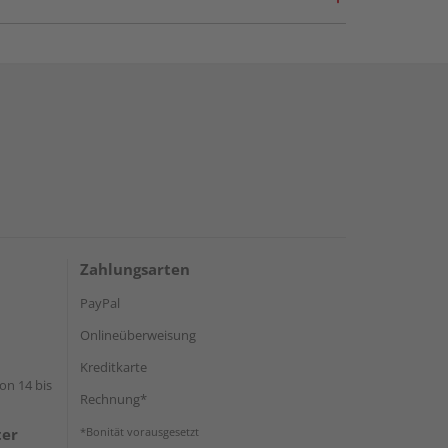
Zahlungsarten
PayPal
Onlineüberweisung
Kreditkarte
on 14 bis
Rechnung*
ter
*Bonität vorausgesetzt