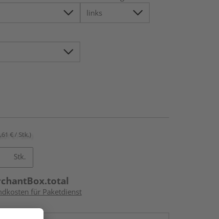
,61 € / Stk.)
Stk.
rchantBox.total
ndkosten für Paketdienst