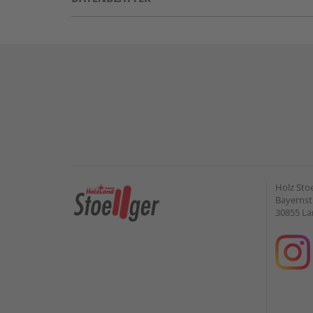
Holz Sto
Bayernstr
30855 L