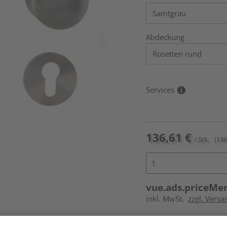
Abdeckung
Services
136,61 €
/ Stk.
(136
vue.ads.priceMe
inkl. MwSt.
zzgl. Versa