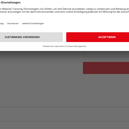
Online bestell
Auf Vorbestellun
vue.ads.priceMerch
Beim Händler 
Auf Vorbestellun
vue.ads.priceMerch