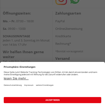
Öffnungszeiten:
Zahlungsarten
Mo. – Fr.
07:00 – 18:00
PayPal
Sa.
09:00 – 13:00
Onlineüberweisung
SCHAUSONNTAGE
Kreditkarte
Jeden 1. und 3. Sonntag im Monat
Rechnung*
von 14 bis 17 Uhr
Wir helfen Ihnen gerne
*Bonität vorausgesetzt
weiter
Versand
Tel.:
+49 511 740720
Versandkosten
E-Mail:
shop@holzland-
stoellger.de
WhatsApp
Impressum
AGB
Widerruf
Datenschutz
Reservierungsbedingungen
Vertrag widerrufen