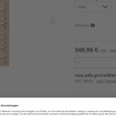
Services
349,90 €
/ Stk.
(349
vue.ads.priceMe
inkl. MwSt.
zzgl. Versa
Online bestell
Auf Vorbestellun
vue.ads.priceMerch