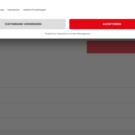
Beim Händler 
Auf Vorbestellun
vue.ads.priceMerch