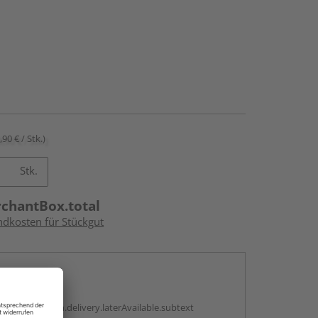
,90 € / Stk.)
Stk.
rchantBox.total
ndkosten für Stückgut
en
g:
antBox.option.delivery.laterAvailable.subtext