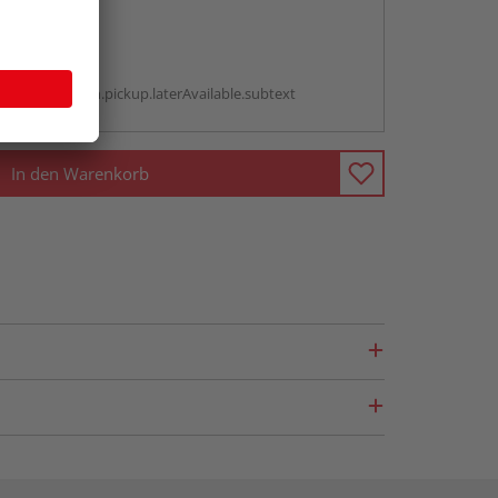
abholen
g:
antBox.option.pickup.laterAvailable.subtext
In den Warenkorb