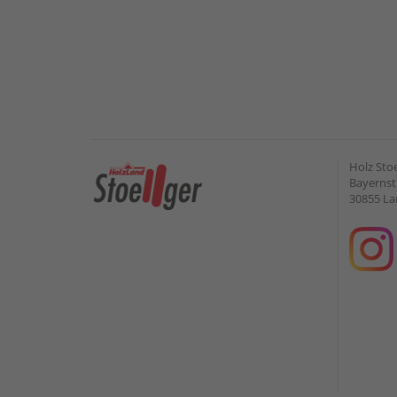
Holz Sto
Bayernstr
30855 L