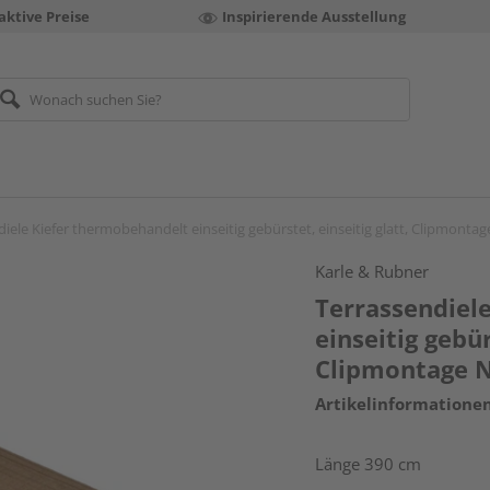
aktive Preise
Inspirierende Ausstellung
diele Kiefer thermobehandelt einseitig gebürstet, einseitig glatt, Clipmon
Karle & Rubner
Terrassendiel
einseitig gebür
Clipmontage 
Artikelinformatione
Länge 390 cm