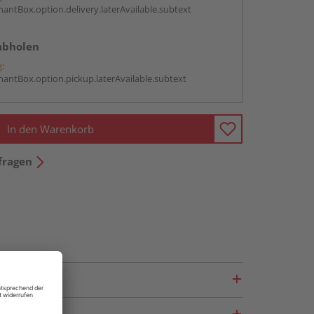
antBox.option.delivery.laterAvailable.subtext
abholen
g:
antBox.option.pickup.laterAvailable.subtext
In den Warenkorb
fragen