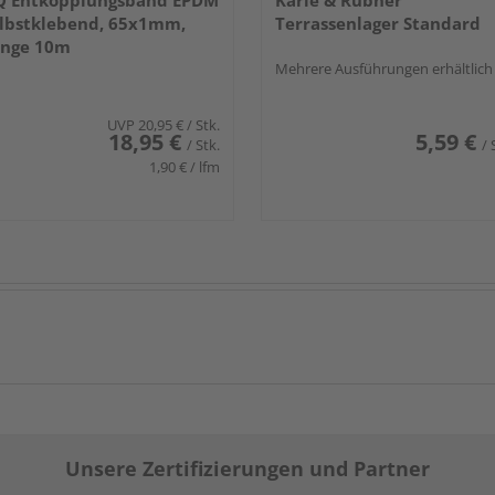
Q Entkopplungsband EPDM
Karle & Rubner
lbstklebend, 65x1mm,
Terrassenlager Standard
änge 10m
Mehrere Ausführungen erhältlich
UVP
20,95 €
/ Stk.
18,95 €
5,59 €
/ Stk.
/ 
1,90 € / lfm
Unsere Zertifizierungen und Partner