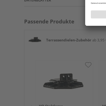
DATENBLÄTTER
Passende Produkte
Terrassendielen-Zubehör
ab 3,95 €