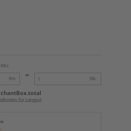
 Stk.)
lfm
Stk.
rchantBox.total
andkosten für Langgut
en
g: