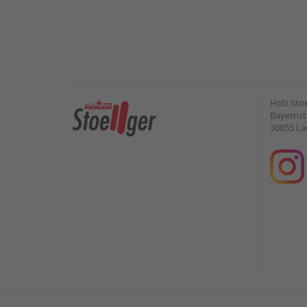
Holz Sto
Bayernstr
30855 L