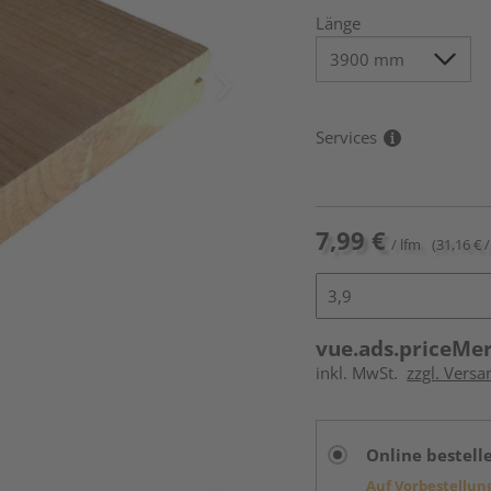
Länge
Services
7,99 €
/ lfm
(31,16 € /
vue.ads.priceMe
inkl. MwSt.
zzgl. Vers
Online bestell
Auf Vorbestellun