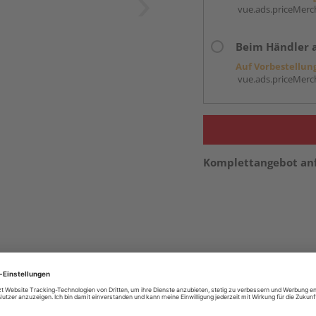
vue.ads.priceMerch
Beim Händler 
Auf Vorbestellun
vue.ads.priceMerch
Komplettangebot an