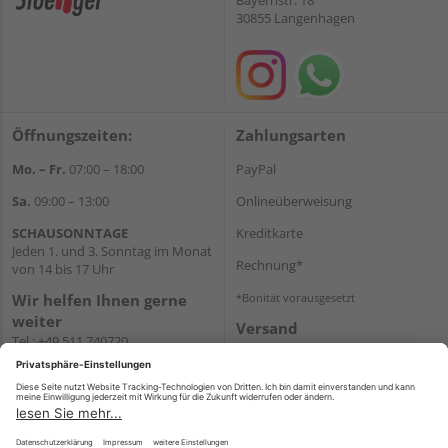
30855 Langenhagen
Öffnungszeiten:
Zahlungsarten
Mo. – Fr.
07:00 – 18:00
PayPal
Sa.
09:00 – 13:00
Onlineüberweisung
SCHAUSONNTAGE
Kreditkarte
Jeden 1. und 3. Sonntag im Monat
Rechnung*
von 14 bis 17 Uhr
Wir helfen Ihnen gerne
*Bonität vorausgesetzt
weiter
Versand
Tel.:
+49 511 740720
Versandkosten
E-Mail:
shop@holzland-
stoellger.de
WhatsApp