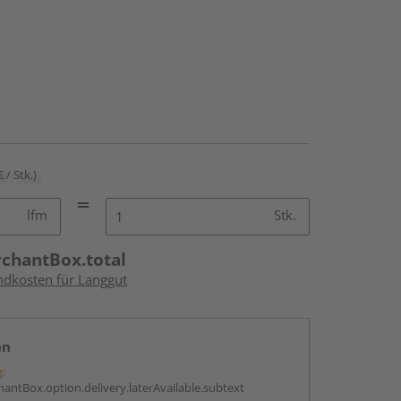
€ / Stk.)
lfm
Stk.
rchantBox.total
andkosten für Langgut
en
g:
antBox.option.delivery.laterAvailable.subtext