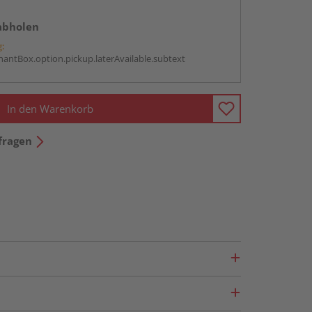
abholen
g:
antBox.option.pickup.laterAvailable.subtext
In den Warenkorb
fragen