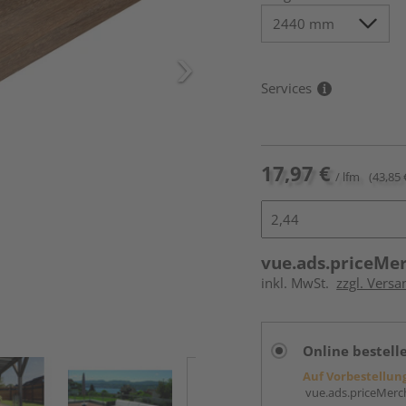
Services
17,97 €
/ lfm
(43,85 
vue.ads.priceMe
inkl. MwSt.
zzgl. Vers
Online bestell
Auf Vorbestellun
vue.ads.priceMerch