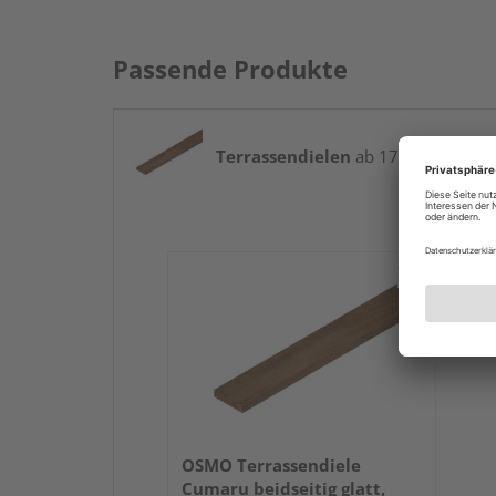
Passende Produkte
Terrassendielen
ab 17,97 € / lfm
OSMO Terrassendiele
Cumaru beidseitig glatt,