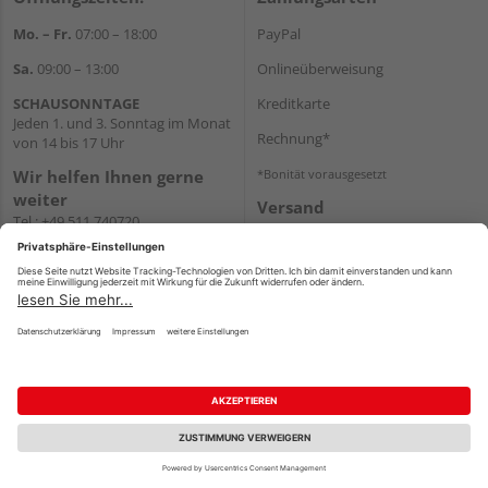
Mo. – Fr.
07:00 – 18:00
PayPal
Sa.
09:00 – 13:00
Onlineüberweisung
SCHAUSONNTAGE
Kreditkarte
Jeden 1. und 3. Sonntag im Monat
Rechnung*
von 14 bis 17 Uhr
Wir helfen Ihnen gerne
*Bonität vorausgesetzt
weiter
Versand
Tel.:
+49 511 740720
Versandkosten
E-Mail:
shop@holzland-
stoellger.de
WhatsApp
Impressum
AGB
Widerruf
Datenschutz
Reservierungsbedingungen
Vertrag widerrufen
©
HolzLand GmbH