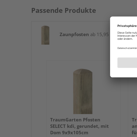
Passende Produkte
Zaunpfosten
ab 15,95 € / Stk.
TraumGarten Pfosten
Tr
SELECT kdi, gerundet, mit
an
Dom 9x9x105cm
fü