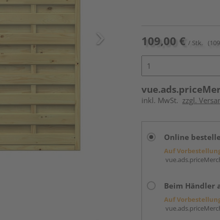
109,00 €
/ Stk.
(109
vue.ads.priceMe
inkl. MwSt.
zzgl. Versa
Online bestell
Auf Vorbestellun
vue.ads.priceMerch
Beim Händler 
Auf Vorbestellun
vue.ads.priceMerch