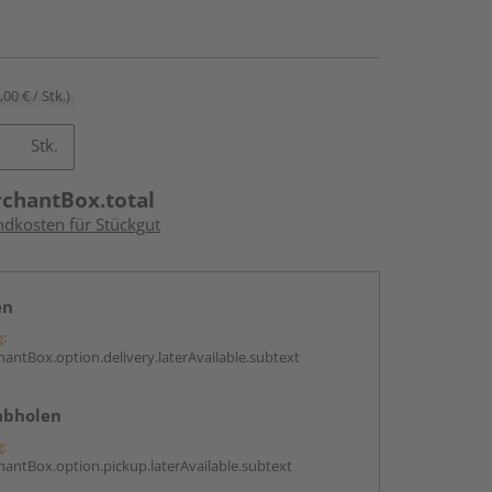
,00 € / Stk.)
Stk.
rchantBox.total
ndkosten für Stückgut
en
g:
antBox.option.delivery.laterAvailable.subtext
abholen
g:
antBox.option.pickup.laterAvailable.subtext