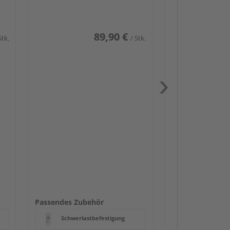
89,90 €
Stk.
/ Stk.
Passendes Zube
Schwerlast
Zaunbesch
Beschläge
Passendes Zubehör
Schwerlastbefestigung