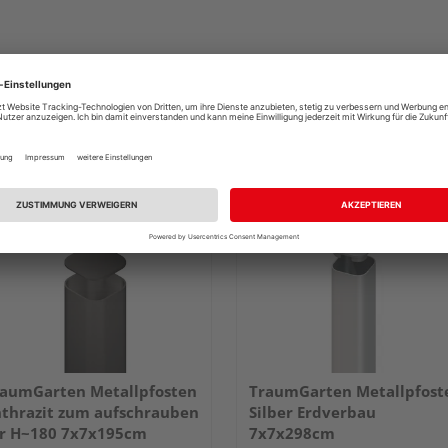
aumGarten Metallpfosten
TraumGarten Metallpfost
thrazit zum aufschrauben
Silber Erdverbau
r H~180 7x7x195cm
7x7x298cm