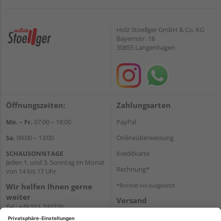
Holz Stoellger GmbH & Co. KG
Bayernstr. 18
30855 Langenhagen
Öffnungszeiten:
Zahlungsarten
Mo. – Fr.
07:00 – 18:00
PayPal
Sa.
09:00 – 13:00
Onlineüberweisung
SCHAUSONNTAGE
Kreditkarte
Jeden 1. und 3. Sonntag im Monat
Rechnung*
von 14 bis 17 Uhr
Wir helfen Ihnen gerne
*Bonität vorausgesetzt
weiter
Versand
Tel.:
+49 511 740720
Versandkosten
E-Mail:
shop@holzland-