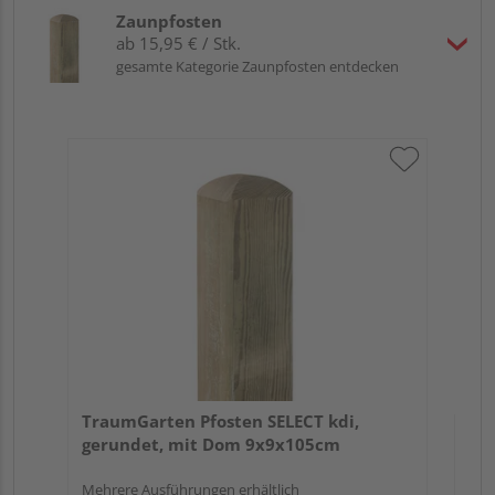
Zaunpfosten
ab 15,95 € / Stk.
gesamte Kategorie Zaunpfosten entdecken
Tr
zu
7x
TraumGarten Pfosten SELECT kdi,
gerundet, mit Dom 9x9x105cm
Mehrere Ausführungen erhältlich