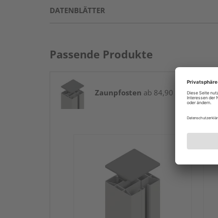
DATENBLÄTTER
Passende Produkte
Zaunpfosten
ab 84,90 € / Stk.