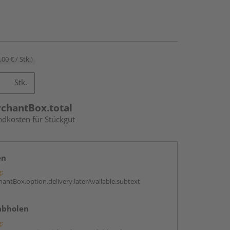
,00 € / Stk.)
Stk.
rchantBox.total
ndkosten für Stückgut
en
g:
antBox.option.delivery.laterAvailable.subtext
abholen
g: