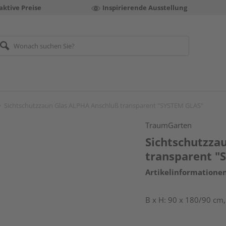
aktive Preise
Inspirierende Ausstellung
Sichtschutzzaun Glas ALPHA Anschluß transparent "SYSTEM GLAS"
TraumGarten
Sichtschutzza
transparent "
Artikelinformatione
B x H: 90 x 180/90 cm,