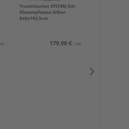
TraumGarten SYSTEM Eck-
Klemmpfosten Silber
8x8x192,5cm
179,00 €
Stk.
/ Stk.
Passendes Zube
Schwerlast
Zaunbesch
Zaun-Zube