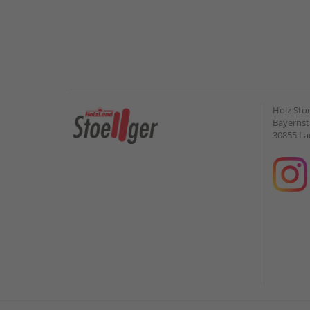
Holz Sto
Bayernstr
30855 L