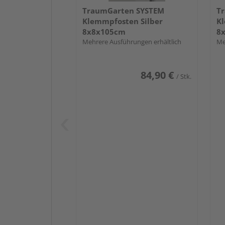
TraumGarten SYSTEM
T
Klemmpfosten Silber
Kl
8x8x105cm
8
Mehrere Ausführungen erhältlich
Me
84,90 €
/ Stk.