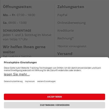
Öffnungszeiten:
Zahlungsarten
Mo. – Fr.
07:00 – 18:00
PayPal
Sa.
09:00 – 13:00
Onlineüberweisung
SCHAUSONNTAGE
Kreditkarte
Jeden 1. und 3. Sonntag im Monat
Rechnung*
von 14 bis 17 Uhr
Wir helfen Ihnen gerne
*Bonität vorausgesetzt
weiter
Versand
Tel.:
+49 511 740720
Versandkosten
E-Mail:
shop@holzland-
stoellger.de
WhatsApp
Impressum
AGB
Widerruf
Datenschutz
Reservierungsbedingungen
Vertrag widerrufen