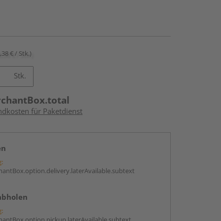
,38 € / Stk.)
Stk.
rchantBox.total
ndkosten für Paketdienst
en
g:
antBox.option.delivery.laterAvailable.subtext
abholen
g:
antBox.option.pickup.laterAvailable.subtext