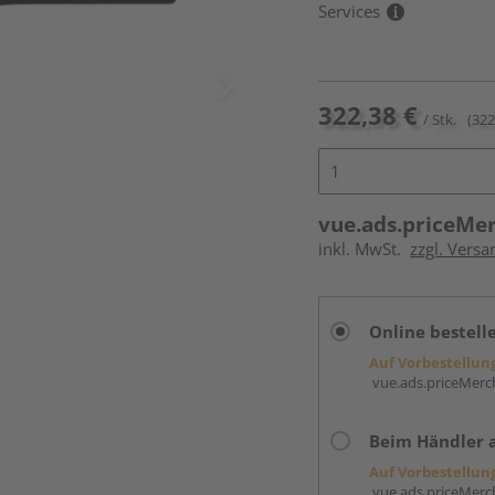
Services
322,38 €
/ Stk.
(322
vue.ads.priceMe
inkl. MwSt.
zzgl. Versa
Online bestell
Auf Vorbestellun
vue.ads.priceMerch
Beim Händler 
Auf Vorbestellun
vue.ads.priceMerch