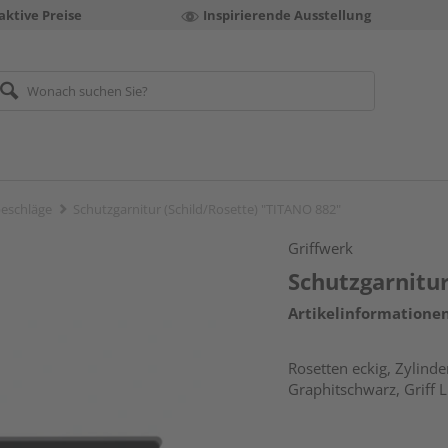
aktive Preise
Inspirierende Ausstellung
eschläge
Schutzgarnitur (Schild/Rosette) "TITANO 882"
Griffwerk
Schutzgarnitur
Artikelinformatione
Rosetten eckig, Zylinde
Graphitschwarz, Griff 