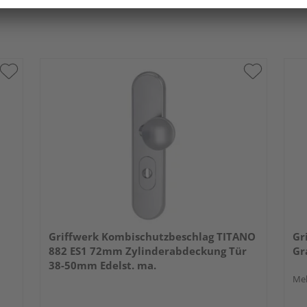
Griffwerk Kombischutzbeschlag TITANO
Gr
882 ES1 72mm Zylinderabdeckung Tür
Gr
38-50mm Edelst. ma.
Meh