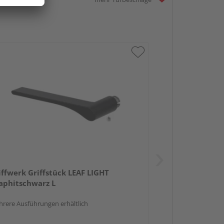
iffwerk Griffstück LEAF LIGHT
aphitschwarz L
rere Ausführungen erhältlich