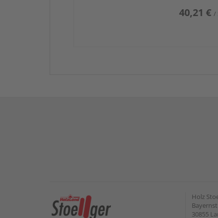
40,21 €
/
Holz Sto
Bayernstr
30855 L