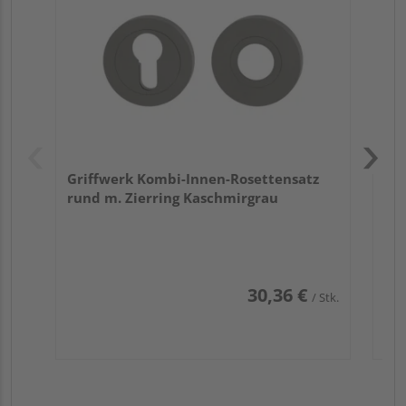
Zy
Ede
Griffwerk Kombi-Innen-Rosettensatz
rund m. Zierring Kaschmirgrau
30,36 €
/ Stk.