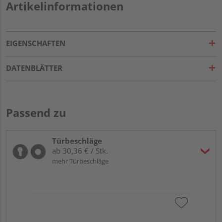
Artikelinformationen
EIGENSCHAFTEN
DATENBLÄTTER
Passend zu
Türbeschläge
ab 30,36 € / Stk.
mehr Türbeschläge
Gr
TI