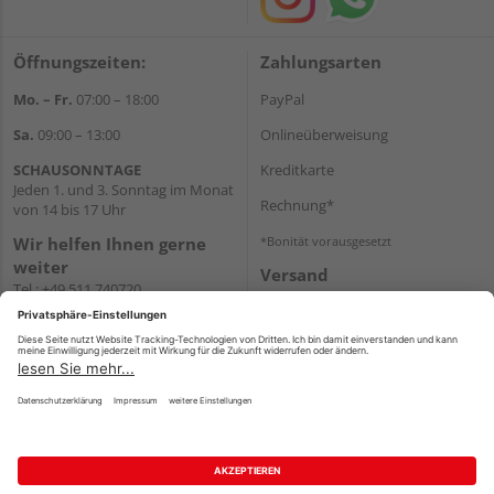
Öffnungszeiten:
Zahlungsarten
Mo. – Fr.
07:00 – 18:00
PayPal
Sa.
09:00 – 13:00
Onlineüberweisung
SCHAUSONNTAGE
Kreditkarte
Jeden 1. und 3. Sonntag im Monat
Rechnung*
von 14 bis 17 Uhr
Wir helfen Ihnen gerne
*Bonität vorausgesetzt
weiter
Versand
Tel.:
+49 511 740720
Versandkosten
E-Mail:
shop@holzland-
stoellger.de
WhatsApp
Impressum
AGB
Widerruf
Datenschutz
Reservierungsbedingungen
Vertrag widerrufen