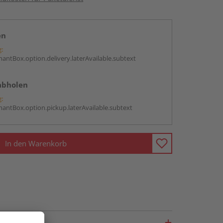
en
g:
antBox.option.delivery.laterAvailable.subtext
abholen
g:
antBox.option.pickup.laterAvailable.subtext
In den Warenkorb