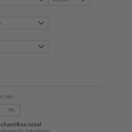
€ / Stk.)
Stk.
rchantBox.total
ndkosten für Paketdienst