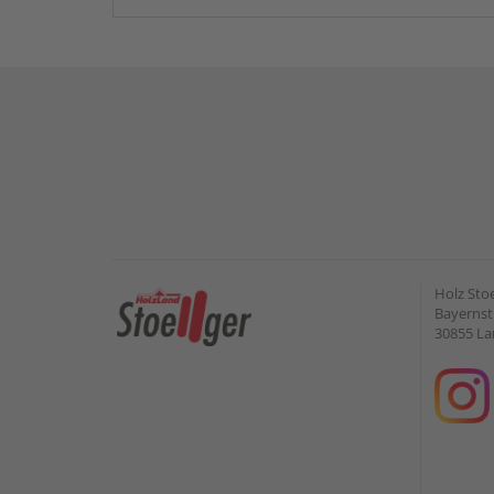
Holz Sto
Bayernstr
30855 L