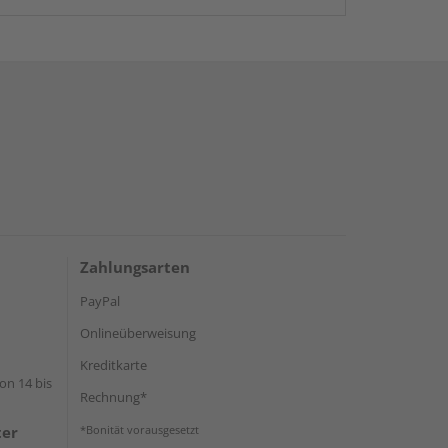
Zahlungsarten
PayPal
Onlineüberweisung
Kreditkarte
on 14 bis
Rechnung*
ter
*Bonität vorausgesetzt