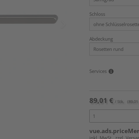
Schloss
Abdeckung
Services
89,01 €
/ Stk.
(89,01 
vue.ads.priceMe
inkl. MwSt.
zzgl. Versa