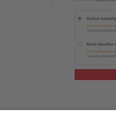
Online bestell
Auf Vorbestellun
vue.ads.priceMerch
Beim Händler 
Auf Vorbestellun
vue.ads.priceMerch