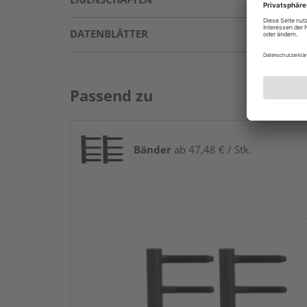
DATENBLÄTTER
Passend zu
Bänder
ab 47,48 € / Stk.