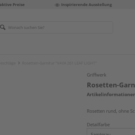
aktive Preise
Inspirierende Ausstellung
eschläge
Rosetten-Garnitur "VAYA 261 LEAF LIGHT"
Griffwerk
Rosetten-Garn
Artikelinformatione
Rosetten rund, ohne Sc
Detailfarbe