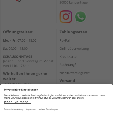
30855 Langenhagen
Öffnungszeiten:
Zahlungsarten
Mo. – Fr.
07:00 – 18:00
PayPal
Sa.
09:00 – 13:00
Onlineüberweisung
SCHAUSONNTAGE
Kreditkarte
Jeden 1. und 3. Sonntag im Monat
Rechnung*
von 14 bis 17 Uhr
Wir helfen Ihnen gerne
*Bonität vorausgesetzt
weiter
Versand
Tel.:
+49 511 740720
Versandkosten
E-Mail:
shop@holzland-
stoellger.de
WhatsApp