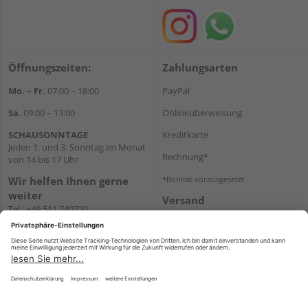
Öffnungszeiten:
Zahlungsarten
Mo. – Fr.
07:00 – 18:00
PayPal
Sa.
09:00 – 13:00
Onlineüberweisung
SCHAUSONNTAGE
Kreditkarte
Jeden 1. und 3. Sonntag im Monat
Rechnung*
von 14 bis 17 Uhr
Wir helfen Ihnen gerne
*Bonität vorausgesetzt
weiter
Versand
Tel.:
+49 511 740720
Versandkosten
E-Mail:
shop@holzland-
stoellger.de
WhatsApp