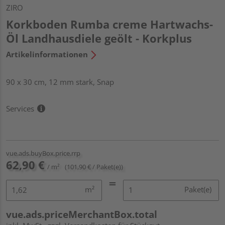
ZIRO
Korkboden Rumba creme Hartwachs-
Öl Landhausdiele geölt - Korkplus
Artikelinformationen
90 x 30 cm, 12 mm stark, Snap
Services
vue.ads.buyBox.price.rrp
62,90 €
/ m²
(101,90 € / Paket(e))
m²
Paket(e)
vue.ads.priceMerchantBox.total