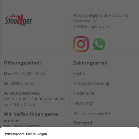
Holz Stoellger GmbH & Co. KG
Bayernstr. 18
30855 Langenhagen
Öffnungszeiten:
Zahlungsarten
Mo. – Fr.
07:00 – 18:00
PayPal
Sa.
09:00 – 13:00
Onlineüberweisung
SCHAUSONNTAGE
Kreditkarte
Jeden 1. und 3. Sonntag im Monat
Rechnung*
von 14 bis 17 Uhr
Wir helfen Ihnen gerne
*Bonität vorausgesetzt
weiter
Versand
Tel.:
+49 511 740720
Versandkosten
E-Mail:
shop@holzland-
stoellger.de