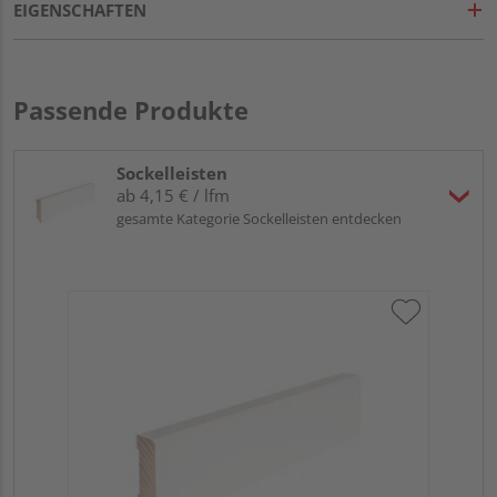
EIGENSCHAFTEN
Passende Produkte
Sockelleisten
ab 4,15 € / lfm
gesamte Kategorie Sockelleisten entdecken
KÄH
di