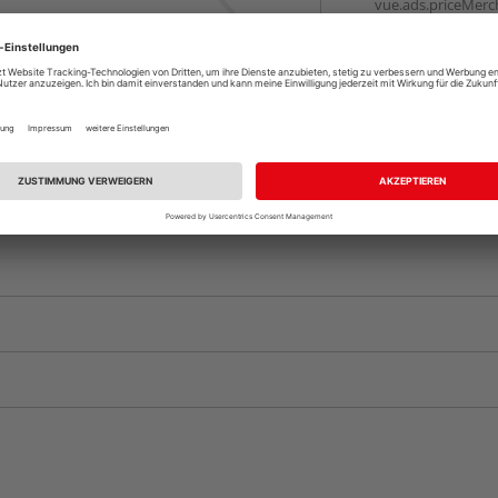
vue.ads.priceMerch
Komplettangebot an