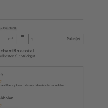
€ / Paket(e))
m²
Paket(e)
rchantBox.total
ndkosten für Stückgut
en
g:
antBox.option.delivery.laterAvailable.subtext
abholen
g: