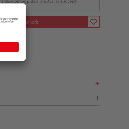
antBox.option.pickup.laterAvailable.subtext
In den Warenkorb
fragen