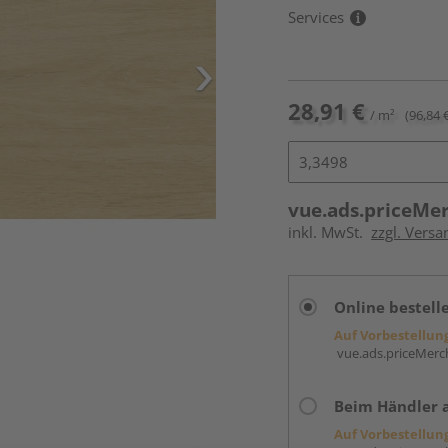
Services
28,91 €
/ m²
(96,84 
vue.ads.priceMe
inkl. MwSt.
zzgl. Versa
Online bestell
Auf Vorbestellun
vue.ads.priceMerch
Beim Händler 
Auf Vorbestellun