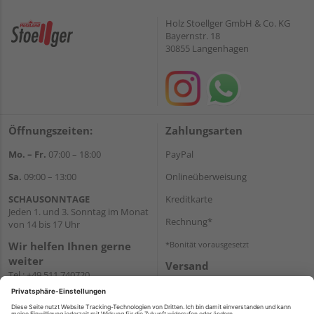
Holz Stoellger GmbH & Co. KG
Bayernstr. 18
30855 Langenhagen
Öffnungszeiten:
Zahlungsarten
Mo. – Fr.
07:00 – 18:00
PayPal
Sa.
09:00 – 13:00
Onlineüberweisung
SCHAUSONNTAGE
Kreditkarte
Jeden 1. und 3. Sonntag im Monat
Rechnung*
von 14 bis 17 Uhr
Wir helfen Ihnen gerne
*Bonität vorausgesetzt
weiter
Versand
Tel.:
+49 511 740720
Versandkosten
E-Mail:
shop@holzland-
stoellger.de