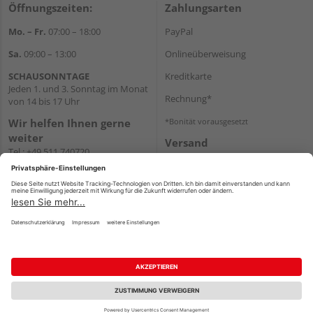
Öffnungszeiten:
Zahlungsarten
Mo. – Fr.
07:00 – 18:00
PayPal
Sa.
09:00 – 13:00
Onlineüberweisung
SCHAUSONNTAGE
Kreditkarte
Jeden 1. und 3. Sonntag im Monat
Rechnung*
von 14 bis 17 Uhr
Wir helfen Ihnen gerne
*Bonität vorausgesetzt
weiter
Versand
Tel.:
+49 511 740720
Versandkosten
E-Mail:
shop@holzland-
stoellger.de
WhatsApp
Impressum
AGB
Widerruf
Datenschutz
Reservierungsbedingungen
Vertrag widerrufen
©
HolzLand GmbH