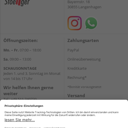
Bayernstr. 18
30855 Langenhagen
Öffnungszeiten:
Zahlungsarten
Mo. – Fr.
07:00 – 18:00
PayPal
Sa.
09:00 – 13:00
Onlineüberweisung
SCHAUSONNTAGE
Kreditkarte
Jeden 1. und 3. Sonntag im Monat
Rechnung*
von 14 bis 17 Uhr
Wir helfen Ihnen gerne
*Bonität vorausgesetzt
weiter
Versand
Tel.:
+49 511 740720
Versandkosten
E-Mail:
shop@holzland-
stoellger.de
WhatsApp